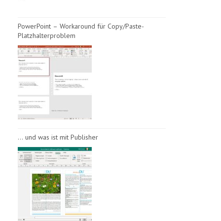
PowerPoint – Workaround für Copy/Paste-
Platzhalterproblem
… und was ist mit Publisher