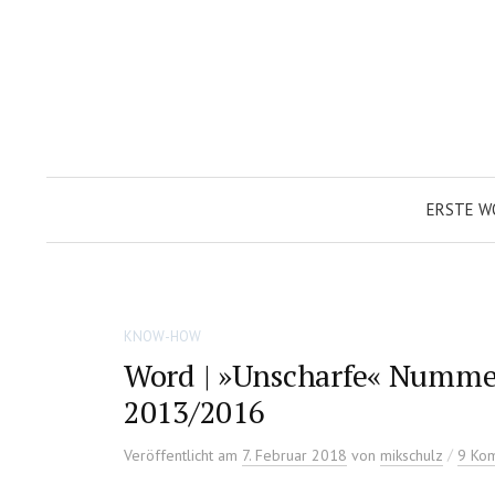
Zum
Inhalt
überspringen
ERSTE W
KNOW-HOW
Word | »Unscharfe« Nummer
2013/2016
/
Veröffentlicht
am
7. Februar 2018
von
mikschulz
9 Ko