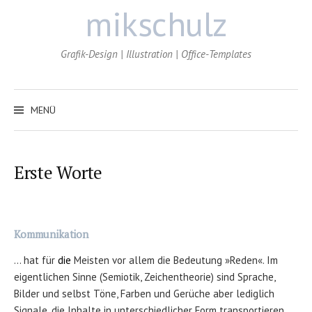
Zum
mikschulz
Inhalt
überspringen
Grafik-Design | Illustration | Office-Templates
MENÜ
Erste Worte
Kommunikation
… hat für
die
Meisten vor allem die Bedeutung »Reden«. Im
eigentlichen Sinne (Semiotik, Zeichentheorie) sind Sprache,
Bilder und selbst Töne, Farben und Gerüche aber lediglich
Signale, die Inhalte in unterschiedlicher Form transportieren.