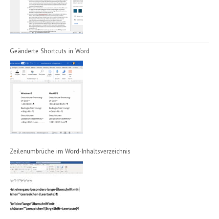
Geänderte Shortcuts in Word
Zeilenumbrüche im Word-Inhaltsverzeichnis