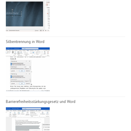
Silbentrennung in Word
Barrierefreiheitsstärkungsgesetz und Word