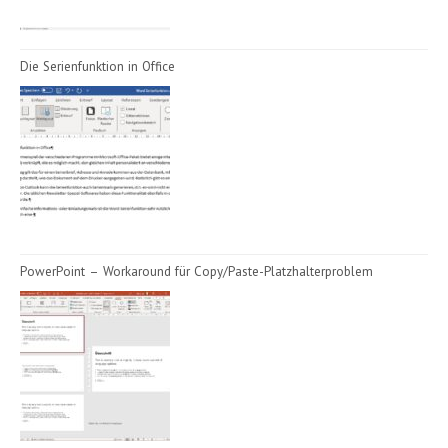
Die Serienfunktion in Office
PowerPoint – Workaround für Copy/Paste-Platzhalterproblem