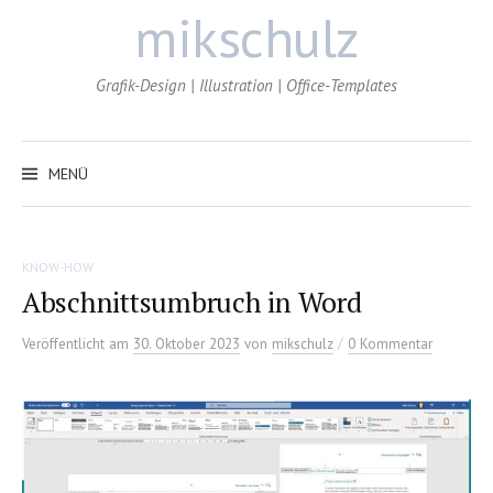
Zum
mikschulz
Inhalt
überspringen
Grafik-Design | Illustration | Office-Templates
MENÜ
KNOW-HOW
Abschnittsumbruch in Word
/
Veröffentlicht
am
30. Oktober 2023
von
mikschulz
0 Kommentar