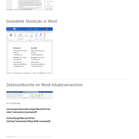
Geänderte Shortcuts in Word
Zeilenumbrüche im Word-Inhaltsverzeichnis