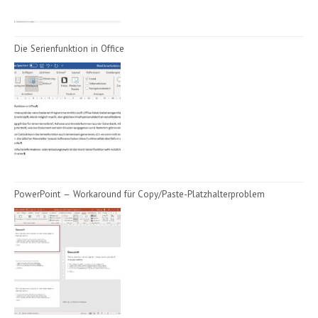
Die Serienfunktion in Office
PowerPoint – Workaround für Copy/Paste-Platzhalterproblem