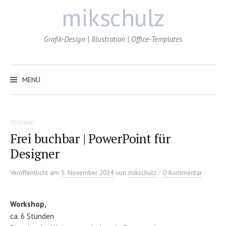
Zum
mikschulz
Inhalt
überspringen
Grafik-Design | Illustration | Office-Templates
MENÜ
TERMINE
Frei buchbar | PowerPoint für
Designer
/
Veröffentlicht
am
5. November 2024
von
mikschulz
0 Kommentar
Workshop,
ca. 6 Stunden