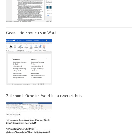
Geänderte Shortcuts in Word
Zeilenumbrüche im Word-Inhaltsverzeichnis