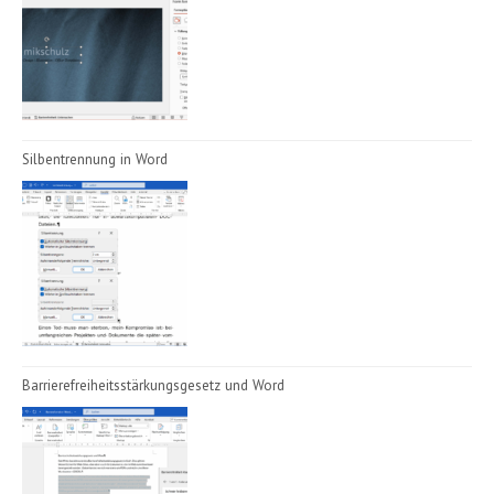
Silbentrennung in Word
Barrierefreiheitsstärkungsgesetz und Word