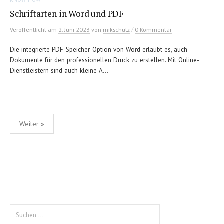
KNOW-HOW
Schriftarten in Word und PDF
/
Veröffentlicht
am
2. Juni 2023
von
mikschulz
0 Kommentar
Die integrierte PDF-Speicher-Option von Word erlaubt es, auch
Dokumente für den professionellen Druck zu erstellen. Mit Online-
Dienstleistern sind auch kleine A...
Seitennummerierung
Weiter »
der
Beiträge
Suche
nach: