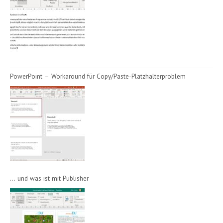
PowerPoint – Workaround für Copy/Paste-Platzhalterproblem
… und was ist mit Publisher