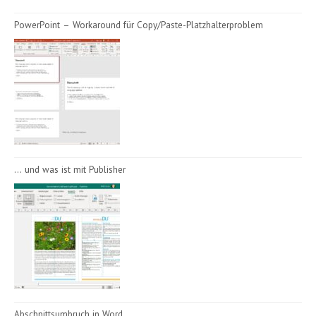
PowerPoint – Workaround für Copy/Paste-Platzhalterproblem
… und was ist mit Publisher
Abschnittsumbruch in Word