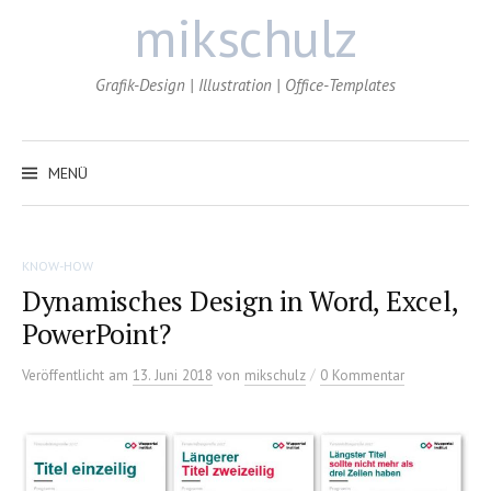
Zum
mikschulz
Inhalt
überspringen
Grafik-Design | Illustration | Office-Templates
MENÜ
KNOW-HOW
Dynamisches Design in Word, Excel,
PowerPoint?
/
Veröffentlicht
am
13. Juni 2018
von
mikschulz
0 Kommentar