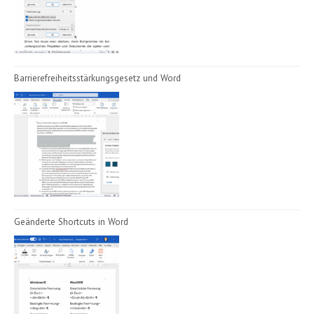
Barrierefreiheitsstärkungsgesetz und Word
Geänderte Shortcuts in Word